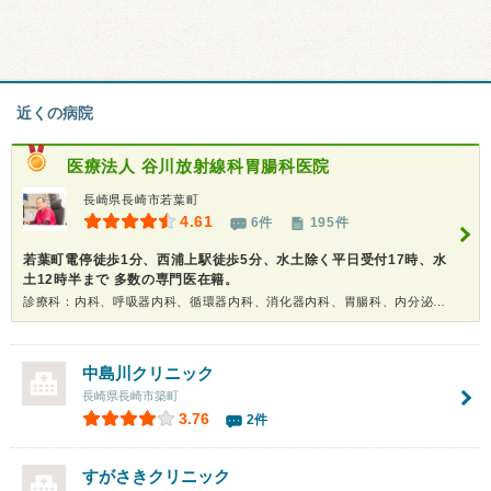
近くの病院
医療法人
谷川放射線科胃腸科医院
長崎県長崎市若葉町
4.61
6件
195件
若葉町電停徒歩1分、西浦上駅徒歩5分、水土除く平日受付17時、水
土12時半まで 多数の専門医在籍。
診療科：内科、呼吸器内科、循環器内科、消化器内科、胃腸科、内分泌代謝科、糖尿病科、リウマチ科、神経内科、腎臓内科、形成外科、精神科、内視鏡、放射線科、健康診断、在宅医療、人間ドック
中島川クリニック
長崎県長崎市築町
3.76
2件
すがさきクリニック