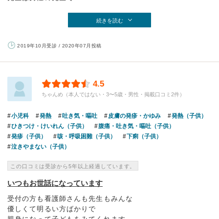
続きを読む
2019年10月受診 / 2020年07月投稿
4.5
ちゃんめ（本人ではない・3〜5歳・男性・掲載口コミ2件）
小児科
発熱
吐き気・嘔吐
皮膚の発疹・かゆみ
発熱（子供）
ひきつけ・けいれん（子供）
腹痛・吐き気・嘔吐（子供）
発疹（子供）
咳・呼吸困難（子供）
下痢（子供）
泣きやまない（子供）
この口コミは受診から5年以上経過しています。
いつもお世話になっています
受付の方も看護師さんも先生もみんな
優しくて明るい方ばかりで