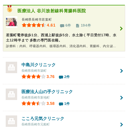
医療法人
谷川放射線科胃腸科医院
長崎県長崎市若葉町
4.61
6件
194件
若葉町電停徒歩1分、西浦上駅徒歩5分、水土除く平日受付17時、水
土12時半まで 多数の専門医在籍。
診療科：内科、呼吸器内科、循環器内科、消化器内科、胃腸科、内分泌代謝科、糖尿病科、リウマチ科、神経内科、腎臓内科、形成外科、精神科、内視鏡、放射線科、健康診断、在宅医療、人間ドック
中島川クリニック
長崎県長崎市築町
3.76
2件
医療法人
山の手クリニック
長崎県長崎市新地町
3.58
1件
こころ元気クリニック
長崎県長崎市元船町