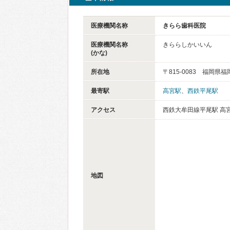
医療機関名称
きらら歯科医院
医療機関名称
きららしかいいん
(かな)
所在地
〒815-0083 福岡県
最寄駅
高宮駅
、
西鉄平尾駅
アクセス
西鉄大牟田線平尾駅 高
地図