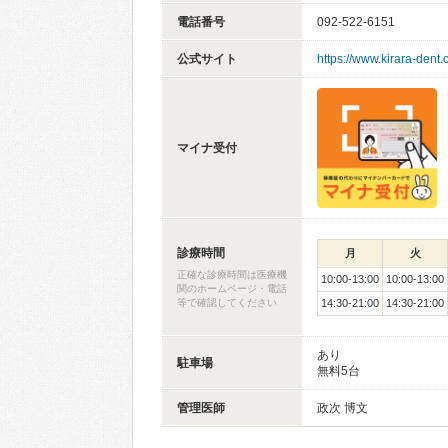
電話番号
092-522-6151
公式サイト
https://www.kirara-dent
マイナ受付
診療時間
月
火
正確な診療時間は医療機
10:00-13:00
10:00-13:00
関のホームページ・電話
等で確認してください
14:30-21:00
14:30-21:00
あり
駐車場
無料5台
管理医師
政次 博文