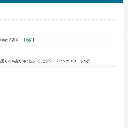
福岡市南区高宮 【
地図
】
宮通りを高宮方向に徒歩5分 セブンイレブンの10メートル先