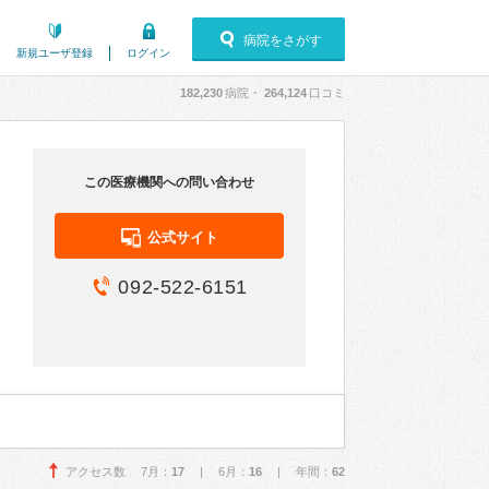
病院をさがす
新規ユーザ登録
ログイン
182,230
病院・
264,124
口コミ
この医療機関への問い合わせ
公式サイト
092-522-6151
アクセス数 7月：
17
| 6月：
16
| 年間：
62