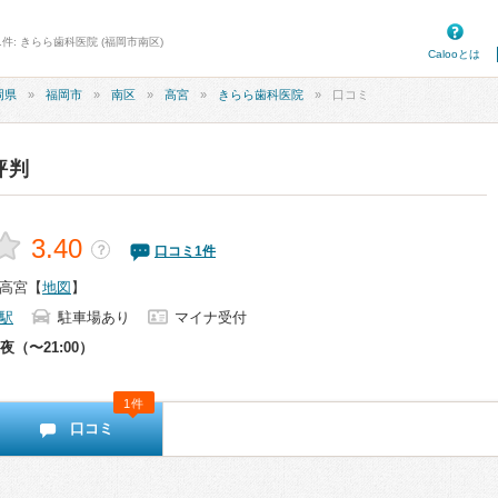
件: きらら歯科医院 (福岡市南区)
Calooとは
岡県
福岡市
南区
高宮
きらら歯科医院
口コミ
評判
3.40
？
口コミ
1
件
高宮
【
地図
】
駅
駐車場あり
マイナ受付
夜（〜21:00）
1件
口コミ