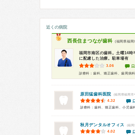
近くの病院
西長住まつなが歯科
(福岡県福岡
福岡市南区の歯科。土曜14
に配慮した治療。駐車場有
3.06
口
診療科：歯科、矯正歯科、歯周病
原田猛歯科医院
(福岡県福岡市
4.32
診療科：歯科、矯正歯科、小児歯
秋月デンタルオフィス
(福岡
4.02