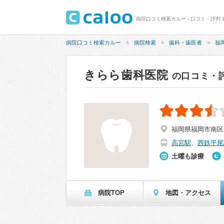
病院口コミ検索カルー - 口コミ・評判 1
病院口コミ検索カルー
病院検索
歯科・歯医者
福
きらら歯科医院
の口コミ・
福岡県福岡市南区
高宮駅
、
西鉄平尾
土曜も診療
病院TOP
地図・アクセス