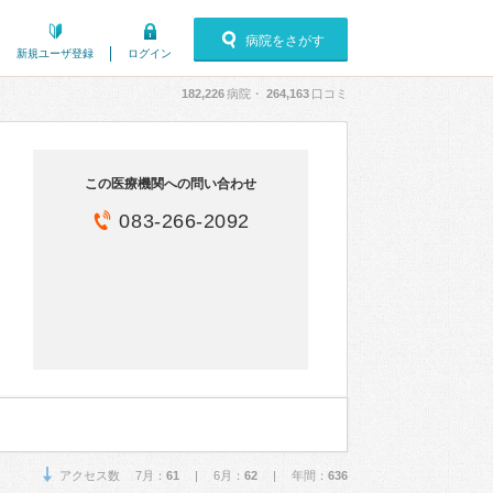
病院をさがす
新規ユーザ登録
ログイン
182,226
病院・
264,163
口コミ
この医療機関への問い合わせ
083-266-2092
アクセス数 7月：
61
| 6月：
62
| 年間：
636