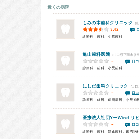
近くの病院
もみの木歯科クリニック
(
3.42
診療科：歯科、小児歯科
亀山歯科医院
(山口県下関市彦島
－
口コ
診療科：歯科、小児歯科
にしだ歯科クリニック
(山口
－
口コ
診療科：歯科、歯周病科、小児歯
医療法人社団YーWind 
－
口コ
診療科：歯科、矯正歯科、歯周病