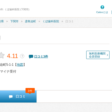
件: くぼ歯科医院 (下関市)
Calooとは
口県
下関市
彦島迫町
くぼ歯科医院
口コミ
判
無料医療機関
4.11
？
口コミ
3
件
会員登録
町5-1-1
【
地図
】
マイナ受付
3件
口コミ