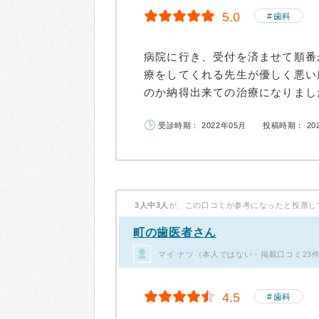
5.0
歯科
病院に行き、受付を済ませて順番
療をしてくれる先生が優しく悪い
のか納得出来ての治療になりました
受診時期： 2022年05月
投稿時期： 20
3人中3人
が、この口コミが参考になったと投票し
町の歯医者さん
マイ ナツ（本人ではない・掲載口コミ23
4.5
歯科