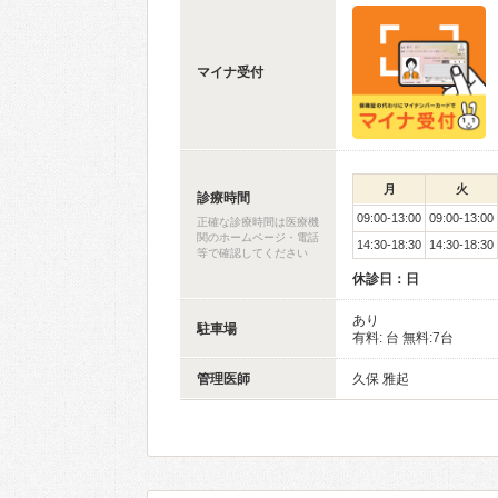
マイナ受付
月
火
診療時間
09:00-13:00
09:00-13:00
正確な診療時間は医療機
関のホームページ・電話
14:30-18:30
14:30-18:30
等で確認してください
休診日：日
あり
駐車場
有料: 台 無料:7台
管理医師
久保 雅起