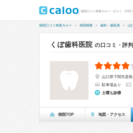
病院口コミ検索カルー - 口コミ・評判 3
病院口コミ検索カルー
病院検索
歯科・歯医者
山
くぼ歯科医院
の口コミ・評
山口県下関市彦島迫
駐車場あり
土曜も診療
病院TOP
地図・アクセス