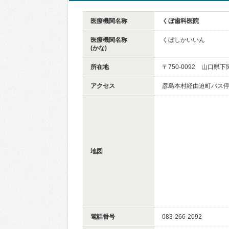
医療機関名称
くぼ歯科医院
医療機関名称
くぼしかいいん
(かな)
所在地
〒750-0092 山口県下
アクセス
彦島本村経由迫町バス停
地図
電話番号
083-266-2092