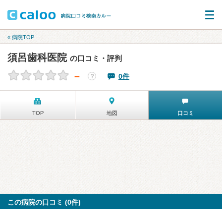
« 病院TOP
須呂歯科医院
の口コミ・評判
－
0件
？
TOP
地図
口コミ
この病院の口コミ (0件)