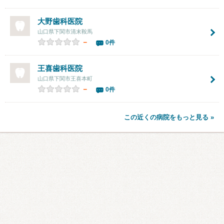
大野歯科医院
山口県下関市清末鞍馬
－
0件
王喜歯科医院
山口県下関市王喜本町
－
0件
この近くの病院をもっと見る »