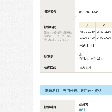
電話番号
083-282-1335
月
火
診療時間
08:30-11:30
08:30-11:30
正確な診療時間は医療機
関のホームページ・電話
14:00-17:00
14:00-17:00
等で確認してください
休診日：日
あり
駐車場
有料: 台 無料:13台
管理医師
須呂 洋生
診療科目、専門外来、専門医・資格
歯科系
診療科目
歯科