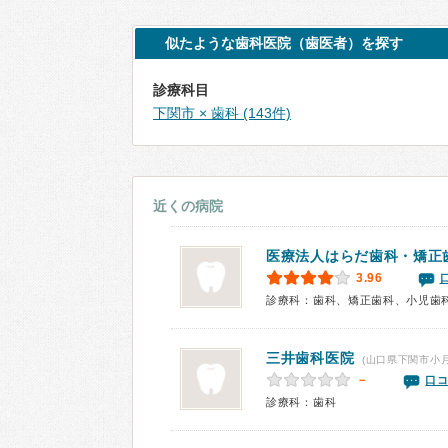
似たような歯科医院（歯医者）を探す
診療科目
下関市 × 歯科 (143件)
近くの病院
医療法人はらだ歯科・矯正
3.96
診療科：歯科、矯正歯科、小児歯
三井歯科医院
(山口県下関市小月
－
口コ
診療科：歯科