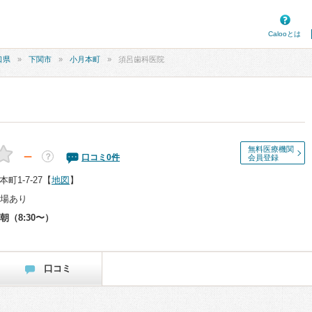
Calooとは
口県
下関市
小月本町
須呂歯科医院
無料医療機関
－
？
口コミ
0
件
会員登録
1-7-27
【
地図
】
場あり
朝（8:30〜）
口コミ