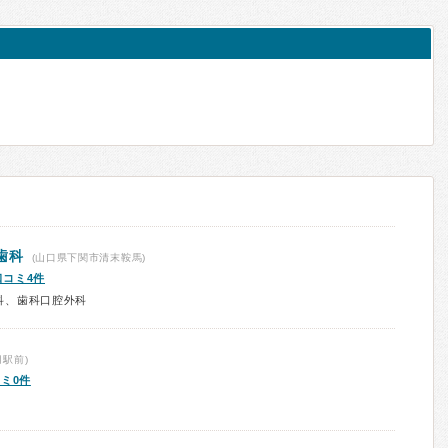
歯科
(山口県下関市清末鞍馬)
口コミ4件
科、歯科口腔外科
駅前)
ミ0件