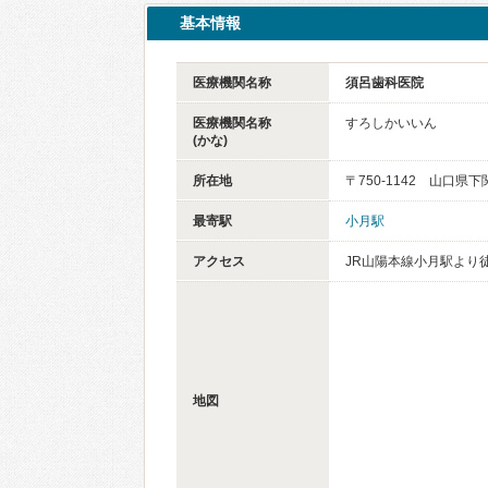
基本情報
医療機関名称
須呂歯科医院
医療機関名称
すろしかいいん
(かな)
所在地
〒750-1142 山口県下
最寄駅
小月駅
アクセス
JR山陽本線小月駅より徒
地図