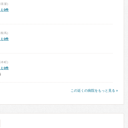
茶屋)
ミ0件
鞍馬)
ミ0件
本町)
ミ0件
科
この近くの病院をもっと見る »