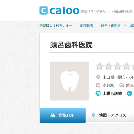
病院口コミ検索カルー - 須呂歯科医院
病院口コミ検索カルー
病院検索
歯科・歯医者
山
須呂歯科医院
山口県下関市小月本町
小月駅
駐車
土曜も診療
病院TOP
地図・アクセス