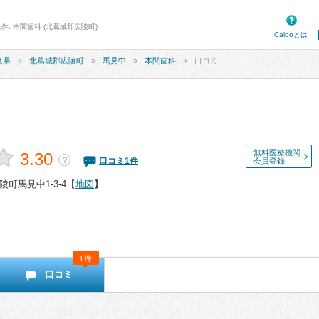
件: 本間歯科 (北葛城郡広陵町)
Calooとは
良県
北葛城郡広陵町
馬見中
本間歯科
口コミ
無料医療機関
3.30
？
口コミ
1
件
会員登録
町馬見中1-3-4
【
地図
】
1件
口コミ