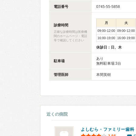
電話番号
0745-55-5858
月
火
診療時間
09:00-12:00
09:00-12:00
正確な診療時間は医療機
関のホームページ・電話
16:00-19:00
16:00-19:00
等で確認してください
休診日：日、木
あり
駐車場
無料駐車場:3台
管理医師
本間英樹
近くの病院
よしむら・ファミリー歯科