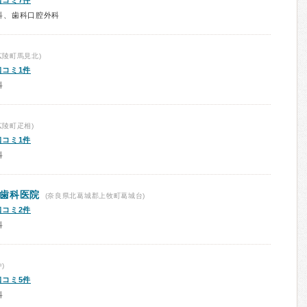
口コミ7件
科、歯科口腔外科
広陵町馬見北)
口コミ1件
科
陵町疋相)
口コミ1件
科
歯科医院
(奈良県北葛城郡上牧町葛城台)
口コミ2件
科
)
口コミ5件
科