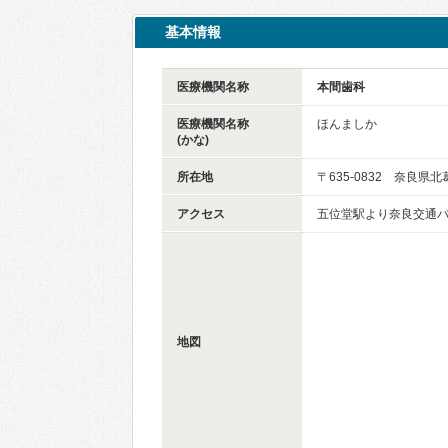
基本情報
医療機関名称
本間歯科
医療機関名称
ほんましか
(かな)
所在地
〒635-0832 奈良県
アクセス
五位堂駅より奈良交通バ
地図