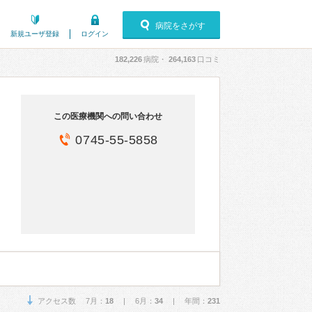
病院をさがす
新規ユーザ登録
ログイン
182,226
病院・
264,163
口コミ
この医療機関への問い合わせ
0745-55-5858
アクセス数 7月：
18
| 6月：
34
| 年間：
231