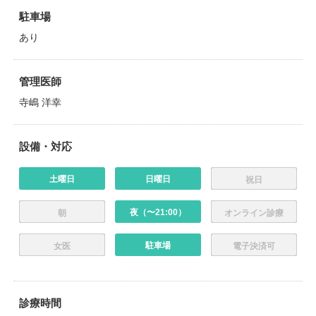
駐車場
あり
管理医師
寺嶋 洋幸
設備・対応
土曜日
日曜日
祝日
夜（〜21:00）
朝
オンライン診療
駐車場
女医
電子決済可
診療時間