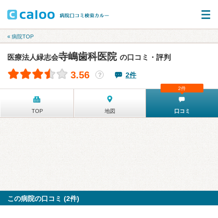
« 病院TOP
寺嶋歯科医院
医療法人緑志会
の口コミ・評判
3.56
2件
？
2件
TOP
地図
口コミ
この病院の口コミ (2件)