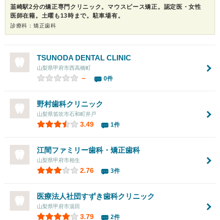
韮崎駅2分の矯正専門クリニック。マウスピース矯正。認定医・女性
医師在籍。土曜も13時まで。駐車場有。
診療科：矯正歯科
TSUNODA DENTAL CLINIC
山梨県甲府市西高橋町
－
0件
野村歯科クリニック
山梨県笛吹市石和町井戸
3.49
1件
江間ファミリー歯科・矯正歯科
山梨県甲府市相生
2.76
3件
医療法人社団すずき歯科クリニック
山梨県甲府市湯田
3.79
2件