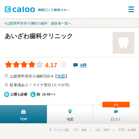
«山梨県甲府市小瀬町の歯科・歯医者一覧へ
あいざわ歯科クリニック
4.17
4件
？
地図
山梨県甲府市小瀬町550-4【
】
駐車場あり
マイナ受付 (スマホ可)
土曜も診療
朝（8:45〜）
4件
TOP
地図
口コミ
アクセス数 7月：
166
| 6月：
247
| 年間：
2,285