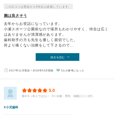
この口コミは受診から5年以上経過しています。
腕は良さそう
去年からお世話になっています。
小瀬スポーツ公園前なので場所もわかりやすく、待合は広く
はありませんが清潔感があります。
歯科助手の方も先生も優しく親切でした。
何より痛くない治療をして下さるので...
続きを読む
2017年11月受診 / 2018年03月投稿
5人が参考になった
5.0
栗474（本人ではない・5〜10歳・男性・掲載口コミ1件）
小児歯科