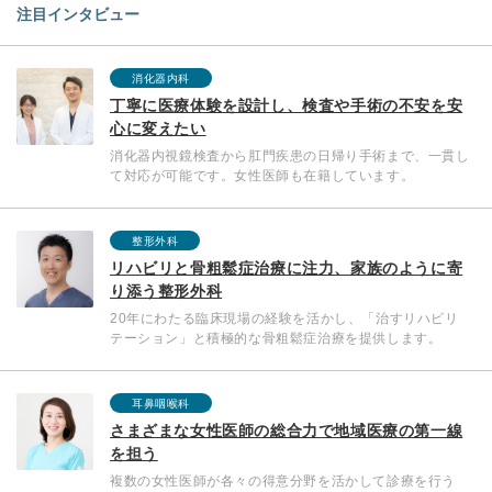
注目インタビュー
消化器内科
丁寧に医療体験を設計し、検査や手術の不安を安
心に変えたい
消化器内視鏡検査から肛門疾患の日帰り手術まで、一貫し
て対応が可能です。女性医師も在籍しています。
整形外科
リハビリと骨粗鬆症治療に注力、家族のように寄
り添う整形外科
20年にわたる臨床現場の経験を活かし、「治すリハビリ
テーション」と積極的な骨粗鬆症治療を提供します。
耳鼻咽喉科
さまざまな女性医師の総合力で地域医療の第一線
を担う
複数の女性医師が各々の得意分野を活かして診療を行う