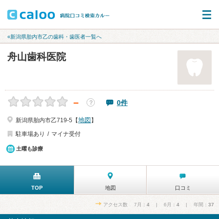
«新潟県胎内市乙の歯科・歯医者一覧へ
舟山歯科医院
－
0件
？
地図
新潟県胎内市乙719-5【
】
駐車場あり
マイナ受付
土曜も診療
TOP
地図
口コミ
アクセス数 7月：
4
| 6月：
4
| 年間：
37