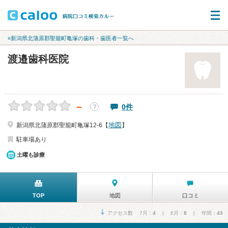
«新潟県北蒲原郡聖籠町亀塚の歯科・歯医者一覧へ
渡邉歯科医院
－
0件
？
地図
新潟県北蒲原郡聖籠町亀塚12-6【
】
駐車場あり
土曜も診療
TOP
地図
口コミ
アクセス数 7月：
4
| 6月：
8
| 年間：
43