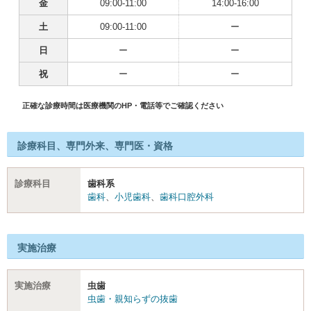
金
09:00-11:00
14:00-16:00
土
09:00-11:00
ー
日
ー
ー
祝
ー
ー
正確な診療時間は医療機関のHP・電話等でご確認ください
診療科目、専門外来、専門医・資格
診療科目
歯科系
歯科
、
小児歯科
、
歯科口腔外科
実施治療
実施治療
虫歯
虫歯・親知らずの抜歯