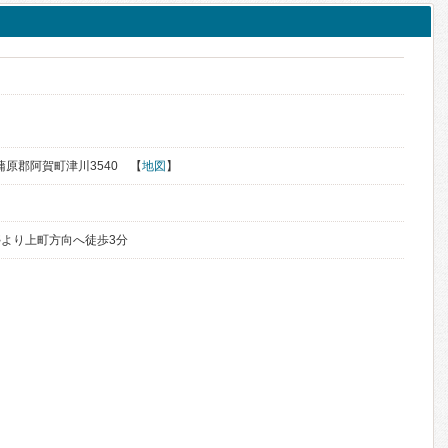
東蒲原郡阿賀町津川3540 【
地図
】
より上町方向へ徒歩3分