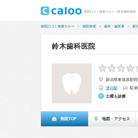
病院口コミ検索カルー - 鈴木歯科医院
病院口コミ検索カルー
病院検索
歯科・歯医者
新
鈴木歯科医院
新潟県東蒲原郡阿賀
津川駅
駐車
土曜も診療
病院TOP
地図・アクセス