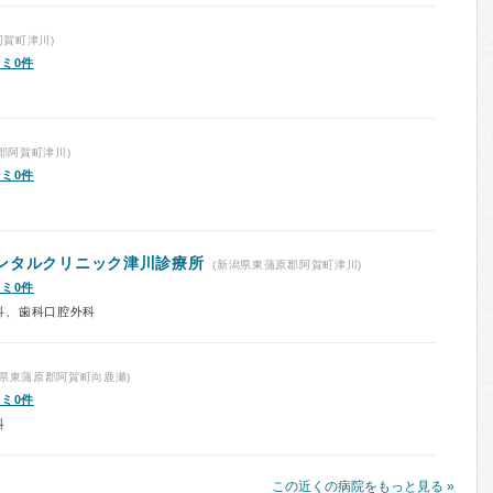
賀町津川)
ミ0件
郡阿賀町津川)
ミ0件
ンタルクリニック津川診療所
(新潟県東蒲原郡阿賀町津川)
ミ0件
科、歯科口腔外科
県東蒲原郡阿賀町向鹿瀬)
ミ0件
科
この近くの病院をもっと見る »