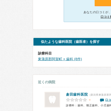
あなたの口コミが
口コミ
似たような歯科医院（歯医者）を探す
診療科目
東蒲原郡阿賀町 × 歯科 (8件)
近くの病院
倉田歯科医院
(新潟県東蒲原郡阿
－
口コ
診療科：歯科、矯正歯科、小児歯