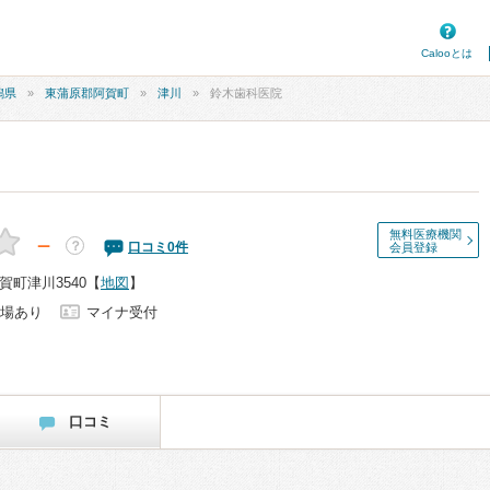
Calooとは
潟県
東蒲原郡阿賀町
津川
鈴木歯科医院
無料医療機関
－
？
口コミ
0
件
会員登録
町津川3540
【
地図
】
場あり
マイナ受付
口コミ