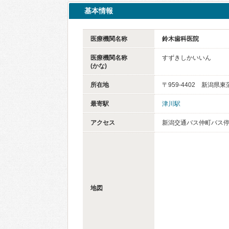
基本情報
医療機関名称
鈴木歯科医院
医療機関名称
すずきしかいいん
(かな)
所在地
〒959-4402 新潟県
最寄駅
津川駅
アクセス
新潟交通バス仲町バス停
地図