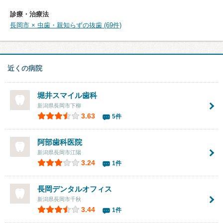
診療・治療法
長岡市 × 虫歯・親知らずの抜歯 (69件)
近くの病院
堀井スマイル歯科
新潟県長岡市下柳
3.63
5件
阿部歯科医院
新潟県長岡市江陽
3.24
1件
長岡デンタルオフィス
新潟県長岡市千秋
3.44
1件