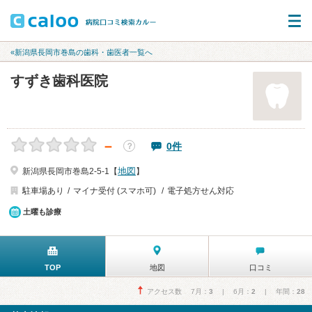
«新潟県長岡市巻島の歯科・歯医者一覧へ
すずき歯科医院
－
0件
？
地図
新潟県長岡市巻島2-5-1【
】
駐車場あり
マイナ受付 (スマホ可)
電子処方せん対応
土曜も診療
TOP
地図
口コミ
アクセス数 7月：
3
| 6月：
2
| 年間：
28