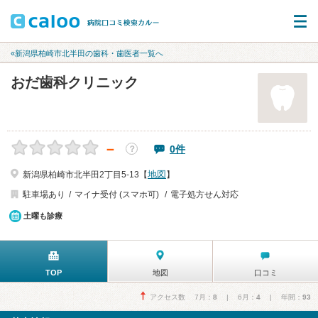
«新潟県柏崎市北半田の歯科・歯医者一覧へ
おだ歯科クリニック
－
0件
？
地図
新潟県柏崎市北半田2丁目5-13【
】
駐車場あり
マイナ受付 (スマホ可)
電子処方せん対応
土曜も診療
TOP
地図
口コミ
アクセス数 7月：
8
| 6月：
4
| 年間：
93