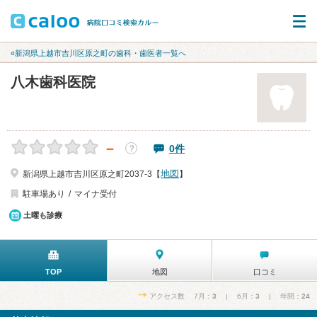
«新潟県上越市吉川区原之町の歯科・歯医者一覧へ
八木歯科医院
－
0件
？
地図
新潟県上越市吉川区原之町2037-3【
】
駐車場あり
マイナ受付
土曜も診療
TOP
地図
口コミ
アクセス数 7月：
3
| 6月：
3
| 年間：
24