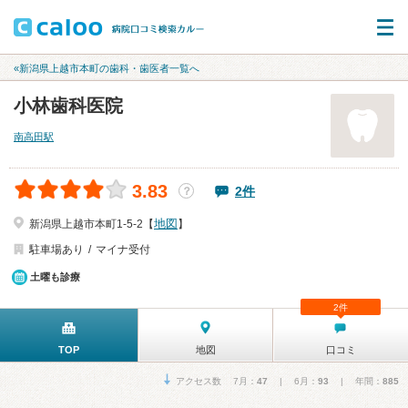
«新潟県上越市本町の歯科・歯医者一覧へ
小林歯科医院
南高田駅
3.83
2件
？
地図
新潟県上越市本町1-5-2【
】
駐車場あり
マイナ受付
土曜も診療
2件
TOP
地図
口コミ
アクセス数 7月：
47
| 6月：
93
| 年間：
885