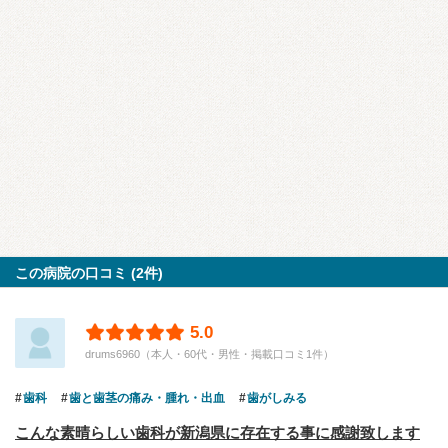
この病院の口コミ (2件)
5.0
drums6960（本人・60代・男性・掲載口コミ1件）
歯科
歯と歯茎の痛み・腫れ・出血
歯がしみる
こんな素晴らしい歯科が新潟県に存在する事に感謝致します