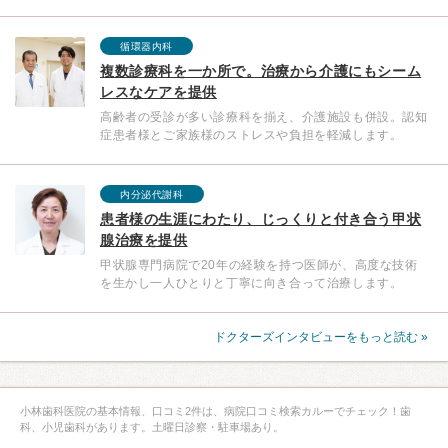
循環器内科
複数診療科を一か所で。治療から介護にもシーム
レスなケアを提供
高齢者の受診が多い診療科を揃え、介護施設も併設。認知
症患者様とご家族様のストレスや負担を軽減します。
内分泌代謝科
患者様の生涯にわたり、じっくりと付き合う甲状
腺治療を提供
甲状腺専門病院で20年の経験を持つ医師が、高度な技術
を生かし一人ひとりと丁寧に向き合って治療します。
ドクターズインタビューをもっと読む »
小林歯科医院の基本情報、口コミ2件は、病院口コミ検索カルーでチェック！歯
科、小児歯科があります。土曜日診察・駐車場あり。