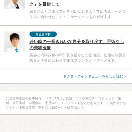
ク」を目指して
患者さんとスタッフが笑顔になれるよう常に考え、一人ひ
とりに合わせたコミュニケーションを心がけます。
美容皮膚科
若い時の一番きれいな自分を取り戻す、手術なし
の美容医療
美容と内科診療の両知見を活かした肌治療。細胞の状態を
踏まえ予算に合わせて施術プランをオーダーメイド。
ドクターズインタビューをもっと読む »
安達歯科医院の基本情報、口コミ1件は、病院口コミ検索カルーでチェック！歯
科、矯正歯科、歯周病科、小児歯科、インプラントなどがあります。口臭外来があ
ります。土曜日診察・朝対応（8:00〜）・駐車場あり。