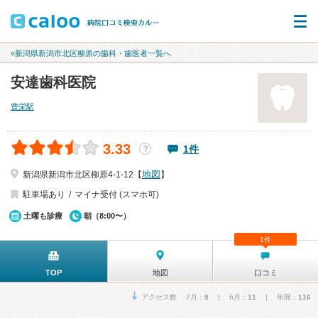
«新潟県新潟市北区柳原の歯科・歯医者一覧へ
安達歯科医院
豊栄駅
3.33
1件
？
地図
新潟県新潟市北区柳原4-1-12【
】
駐車場あり
マイナ受付 (スマホ可)
土曜も診療
朝（8:00〜）
1件
TOP
地図
口コミ
アクセス数 7月：
9
| 6月：
11
| 年間：
116