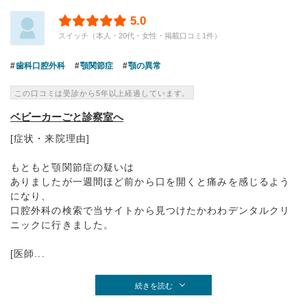
5.0
スイッチ（本人・20代・女性・掲載口コミ1件）
歯科口腔外科
顎関節症
顎の異常
この口コミは受診から5年以上経過しています。
ベビーカーごと診察室へ
[症状・来院理由]
もともと顎関節症の疑いは
ありましたが一週間ほど前から口を開くと痛みを感じるよう
になり、
口腔外科の検索で当サイトから見つけたかわわデンタルクリ
ニックに行きました。
[医師...
続きを読む