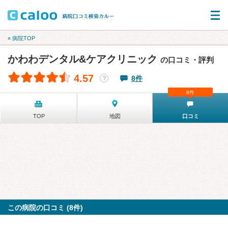
« 病院TOP
かわわデンタル&ケアクリニック
の口コミ・評判
4.57
8件
？
8件
TOP
地図
口コミ
この病院の口コミ (8件)