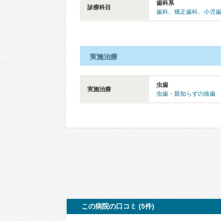
歯科系
診療科目
歯科
、
矯正歯科
、
小児
実施治療
虫歯
実施治療
虫歯・親知らずの抜歯
この病院の口コミ (5件)