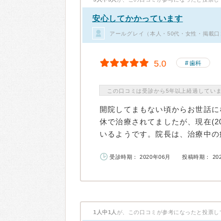
安心してかかっています
アールグレイ（本人・50代・女性・掲載口
5.0
歯科
この口コミは受診から5年以上経過してい
開院してまもない頃からお世話に
休で治療されてましたが、現在(20
いるようです。院長は、治療中の痛
受診時期： 2020年06月
投稿時期： 20
1人中1人
が、この口コミが参考になったと投票し