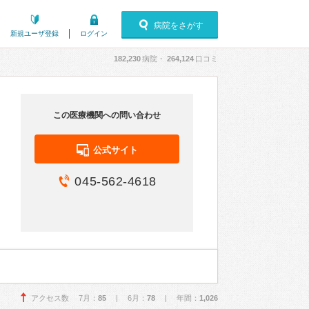
病院をさがす
新規ユーザ登録
ログイン
182,230
病院・
264,124
口コミ
この医療機関への問い合わせ
公式サイト
045-562-4618
アクセス数 7月：
85
| 6月：
78
| 年間：
1,026