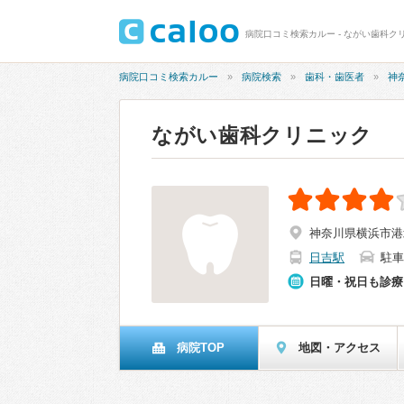
病院口コミ検索カルー - ながい歯科クリ
病院口コミ検索カルー
病院検索
歯科・歯医者
神
ながい歯科クリニック
神奈川県横浜市港北
日吉駅
駐車
日曜・祝日も診療
病院TOP
地図・アクセス