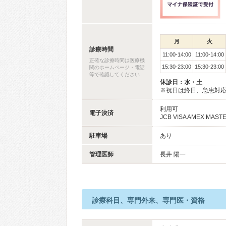
月
火
診療時間
11:00-14:00
11:00-14:00
正確な診療時間は医療機
15:30-23:00
15:30-23:00
関のホームページ・電話
等で確認してください
休診日：水・土
※祝日は終日、急患対
利用可
電子決済
JCB VISA AMEX MAST
駐車場
あり
管理医師
長井 陽一
診療科目、専門外来、専門医・資格