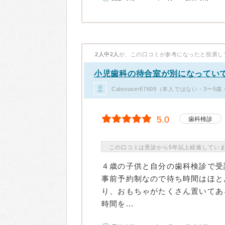
2人中2人
が、この口コミが参考になったと投票し
小児歯科の待合室が別になってい
Caloouser67609（本人ではない・3〜
5.0
歯科検診
この口コミは受診から5年以上経過してい
４歳の子供と自分の歯科検診で受
事前予約制なので待ち時間はほと
り、おもちゃがたくさん置いてあ
時間を...