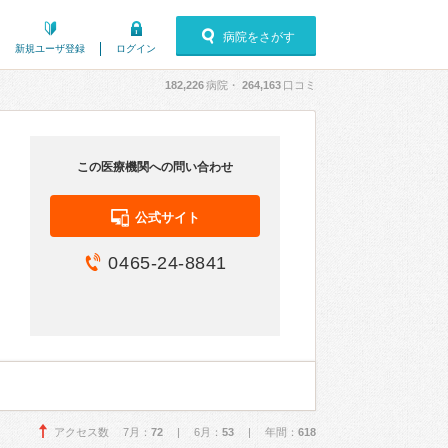
病院をさがす
新規ユーザ登録
ログイン
182,226
病院・
264,163
口コミ
この医療機関への問い合わせ
公式サイト
0465-24-8841
アクセス数 7月：
72
| 6月：
53
| 年間：
618