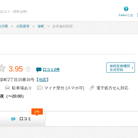
口コミ・評判 (2件)
Calooとは
奈川県
小田原市
栄町
吉井歯科医院
無料医療機関
3.95
？
口コミ
2
件
会員登録
町2丁目15番16号
【
地図
】
駐車場あり
マイナ受付 (スマホ可)
電子処方せん対応
夜（〜20:00）
2件
口コミ