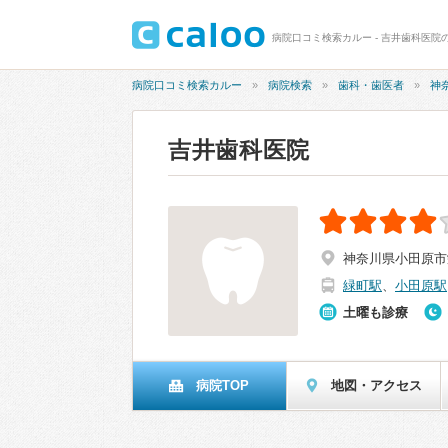
病院口コミ検索カルー - 吉井歯科医院の
病院口コミ検索カルー
病院検索
歯科・歯医者
神
吉井歯科医院
神奈川県小田原市栄
緑町駅
、
小田原駅
土曜も診療
病院TOP
地図・アクセス