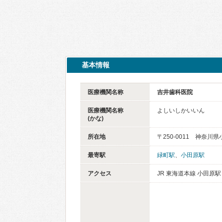
基本情報
医療機関名称
吉井歯科医院
医療機関名称
よしいしかいいん
(かな)
所在地
〒250-0011 神奈川
最寄駅
緑町駅
、
小田原駅
アクセス
JR 東海道本線 小田原駅