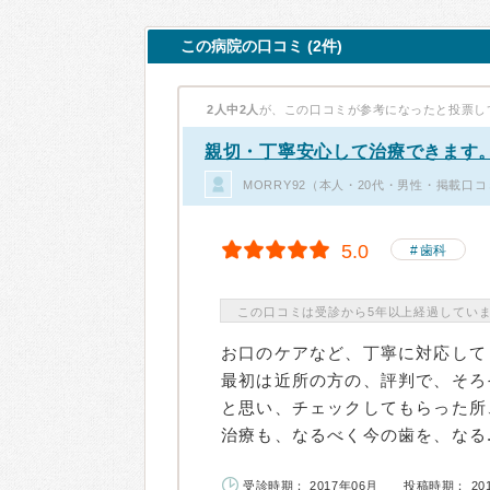
この病院の口コミ (2件)
2人中2人
が、この口コミが参考になったと投票し
親切・丁寧安心して治療できます
MORRY92（本人・20代・男性・掲載口コ
5.0
歯科
この口コミは受診から5年以上経過してい
お口のケアなど、丁寧に対応して
最初は近所の方の、評判で、そろ
と思い、チェックしてもらった所
治療も、なるべく今の歯を、なる..
受診時期： 2017年06月
投稿時期： 20