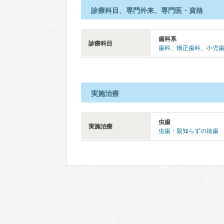
診療科目、専門外来、専門医・資格
歯科系
診療科目
歯科
、
矯正歯科
、
小児
実施治療
虫歯
実施治療
虫歯・親知らずの抜歯