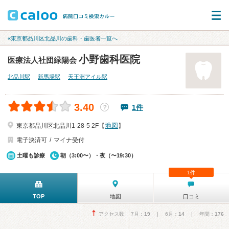
«東京都品川区北品川の歯科・歯医者一覧へ
小野歯科医院
医療法人社団緑陽会
北品川駅
新馬場駅
天王洲アイル駅
3.40
1件
？
地図
東京都品川区北品川1-28-5 2F【
】
電子決済可
マイナ受付
土曜も診療
朝（3:00〜）・夜（〜19:30）
1件
TOP
地図
口コミ
アクセス数 7月：
19
| 6月：
14
| 年間：
176