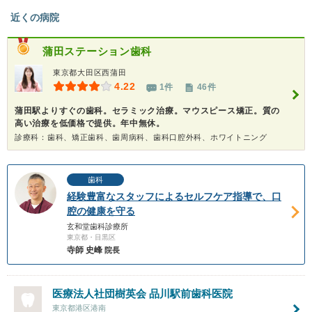
近くの病院
蒲田ステーション歯科
東京都大田区西蒲田
4.22
1件
46件
蒲田駅よりすぐの歯科。セラミック治療。マウスピース矯正。質の
高い治療を低価格で提供。年中無休。
診療科：歯科、矯正歯科、歯周病科、歯科口腔外科、ホワイトニング
歯科
経験豊富なスタッフによるセルフケア指導で、口
腔の健康を守る
玄和堂歯科診療所
東京都・目黒区
寺師 史峰
院長
医療法人社団樹英会
品川駅前歯科医院
東京都港区港南