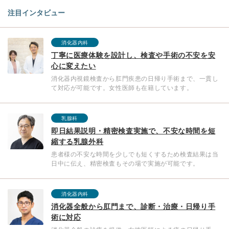
注目インタビュー
消化器内科
丁寧に医療体験を設計し、検査や手術の不安を安
心に変えたい
消化器内視鏡検査から肛門疾患の日帰り手術まで、一貫し
て対応が可能です。女性医師も在籍しています。
乳腺科
即日結果説明・精密検査実施で、不安な時間を短
縮する乳腺外科
患者様の不安な時間を少しでも短くするため検査結果は当
日中に伝え、精密検査もその場で実施が可能です。
消化器内科
消化器全般から肛門まで、診断・治療・日帰り手
術に対応