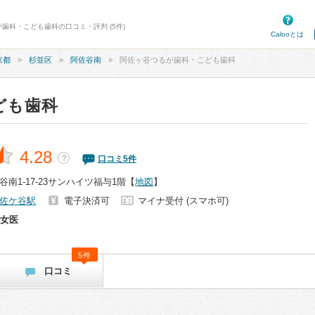
が歯科・こども歯科の口コミ・評判 (5件)
Calooとは
京都
杉並区
阿佐谷南
阿佐ヶ谷つるが歯科・こども歯科
ども歯科
4.28
？
口コミ
5
件
南1-17-23サンハイツ福与1階
【
地図
】
佐ケ谷駅
電子決済可
マイナ受付 (スマホ可)
女医
5件
口コミ