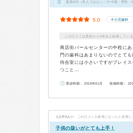
黄茶465（本人ではない・3〜5歳・男性・
5.0
小児歯科
この口コミは受診から5年以上経過してい
商店街パールセンターの中程にあ
門の歯科はあまりないのでとても
待合室には小さいですがプレイス
つこと...
受診時期： 2018年01月
投稿時期： 20
1人中0人
が、この口コミが参考になったと投票し
子供の扱いがとても上手！