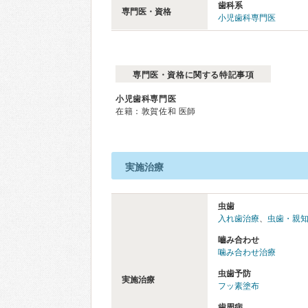
歯科系
専門医・資格
小児歯科専門医
専門医・資格に関する特記事項
小児歯科専門医
在籍：敦賀佐和 医師
実施治療
虫歯
入れ歯治療
、
虫歯・親
嚙み合わせ
噛み合わせ治療
虫歯予防
実施治療
フッ素塗布
歯周病