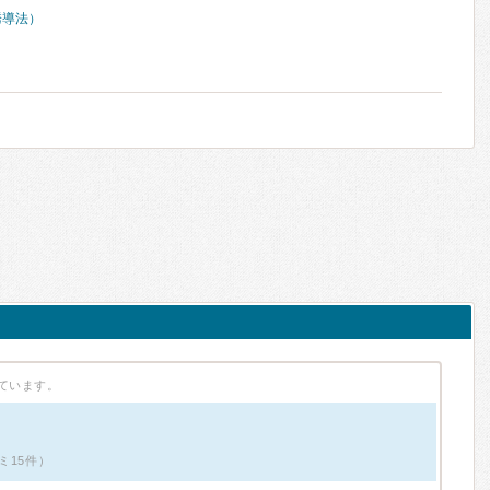
誘導法）
ています。
ミ15件）