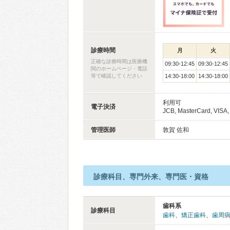
診療時間
月
火
正確な診療時間は医療機
09:30-12:45
09:30-12:45
関のホームページ・電話
等で確認してください
14:30-18:00
14:30-18:00
利用可
電子決済
JCB, MasterCard, VISA,
管理医師
敦賀 佐和
診療科目、専門外来、専門医・資格
歯科系
診療科目
歯科
、
矯正歯科
、
歯周