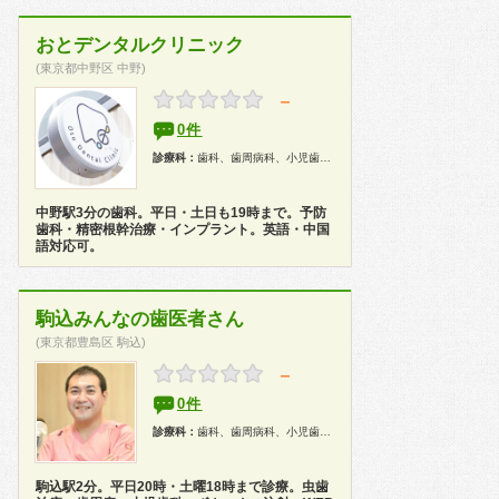
おとデンタルクリニック
(東京都中野区 中野)
－
0件
診療科：
歯科、歯周病科、小児歯科、歯科口腔外科、インプラント、ホワイトニング
中野駅3分の歯科。平日・土日も19時まで。予防
歯科・精密根幹治療・インプラント。英語・中国
語対応可。
駒込みんなの歯医者さん
(東京都豊島区 駒込)
－
0件
診療科：
歯科、歯周病科、小児歯科、インプラント、ホワイトニング
駒込駅2分。平日20時・土曜18時まで診療。虫歯