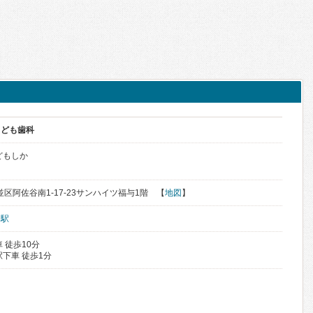
こども歯科
どもしか
杉並区阿佐谷南1-17-23サンハイツ福与1階 【
地図
】
谷駅
 徒歩10分
下車 徒歩1分