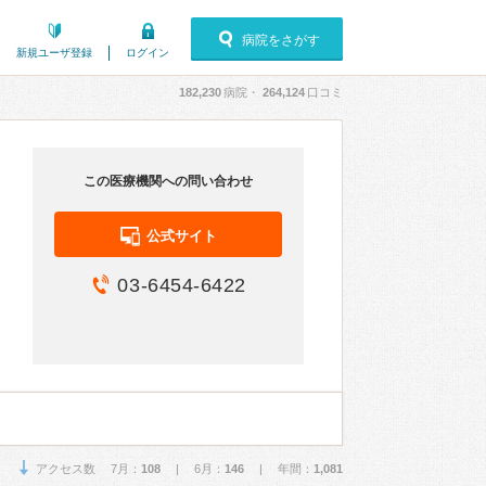
病院をさがす
新規ユーザ登録
ログイン
182,230
病院・
264,124
口コミ
この医療機関への問い合わせ
公式サイト
03-6454-6422
アクセス数 7月：
108
| 6月：
146
| 年間：
1,081