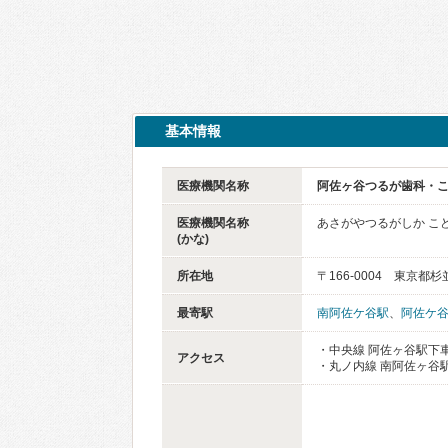
基本情報
医療機関名称
阿佐ヶ谷つるが歯科・
医療機関名称
あさがやつるがしか こ
(かな)
所在地
〒166-0004 東京都
最寄駅
南阿佐ケ谷駅
、
阿佐ケ
・中央線 阿佐ヶ谷駅下車
アクセス
・丸ノ内線 南阿佐ヶ谷駅