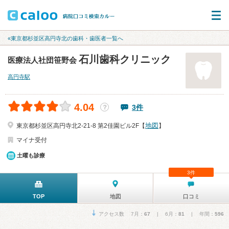
«東京都杉並区高円寺北の歯科・歯医者一覧へ
石川歯科クリニック
医療法人社団笹野会
高円寺駅
4.04
3件
？
地図
東京都杉並区高円寺北2-21-8 第2佳園ビル2F【
】
マイナ受付
土曜も診療
3件
TOP
地図
口コミ
アクセス数 7月：
67
| 6月：
81
| 年間：
596