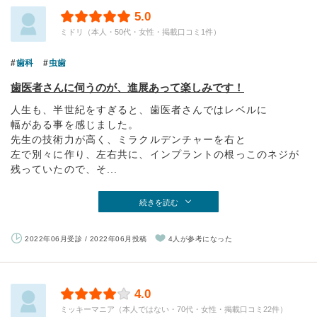
5.0
ミドリ（本人・50代・女性・掲載口コミ1件）
歯科
虫歯
歯医者さんに伺うのが、進展あって楽しみです！
人生も、半世紀をすぎると、歯医者さんではレベルに
幅がある事を感じました。
先生の技術力が高く、ミラクルデンチャーを右と
左で別々に作り、左右共に、インプラントの根っこのネジが
残っていたので、そ...
続きを読む
2022年06月受診 / 2022年06月投稿
4人が参考になった
4.0
ミッキーマニア（本人ではない・70代・女性・掲載口コミ22件）