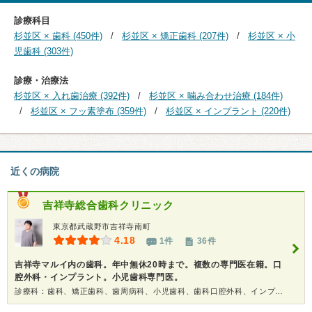
診療科目
杉並区 × 歯科 (450件)
杉並区 × 矯正歯科 (207件)
杉並区 × 小
児歯科 (303件)
診療・治療法
杉並区 × 入れ歯治療 (392件)
杉並区 × 噛み合わせ治療 (184件)
杉並区 × フッ素塗布 (359件)
杉並区 × インプラント (220件)
近くの病院
吉祥寺総合歯科クリニック
東京都武蔵野市吉祥寺南町
4.18
1件
36件
吉祥寺マルイ内の歯科。年中無休20時まで。複数の専門医在籍。口
腔外科・インプラント。小児歯科専門医。
診療科：歯科、矯正歯科、歯周病科、小児歯科、歯科口腔外科、インプラント、ホワイトニング