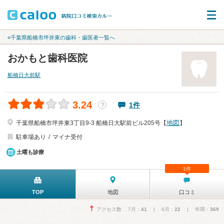
«千葉県船橋市坪井東の歯科・歯医者一覧へ
おかもと歯科医院
船橋日大前駅
3.24
1件
？
地図
千葉県船橋市坪井東3丁目9-3 船橋日大駅前ビル205号【
】
駐車場あり
マイナ受付
土曜も診療
1件
TOP
地図
口コミ
アクセス数 7月：
41
| 6月：
22
| 年間：
369