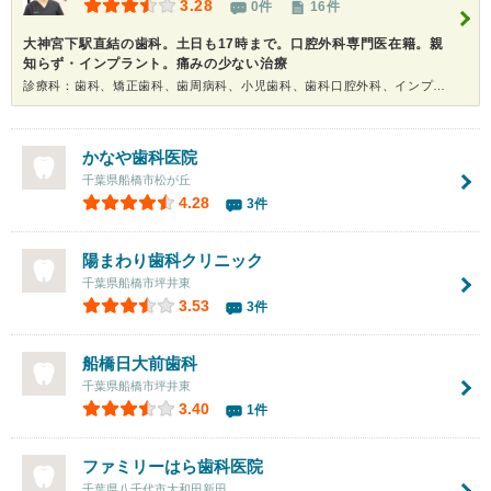
3.28
0件
16件
大神宮下駅直結の歯科。土日も17時まで。口腔外科専門医在籍。親
知らず・インプラント。痛みの少ない治療
診療科：歯科、矯正歯科、歯周病科、小児歯科、歯科口腔外科、インプラント、ホワイトニング
かなや歯科医院
千葉県船橋市松が丘
4.28
3件
陽まわり歯科クリニック
千葉県船橋市坪井東
3.53
3件
船橋日大前歯科
千葉県船橋市坪井東
3.40
1件
ファミリーはら歯科医院
千葉県八千代市大和田新田