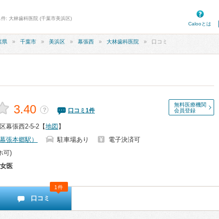
件: 大林歯科医院 (千葉市美浜区)
Calooとは
葉県
千葉市
美浜区
幕張西
大林歯科医院
口コミ
無料医療機関
3.40
？
口コミ
1
件
会員登録
幕張西2-5-2
【
地図
】
幕張本郷駅）
駐車場あり
電子決済可
ホ可)
女医
1件
口コミ