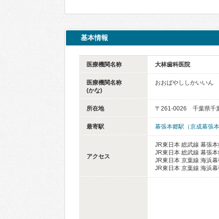
基本情報
医療機関名称
大林歯科医院
医療機関名称
おおばやししかいいん
(かな)
所在地
〒261-0026 千葉県
最寄駅
幕張本郷駅（京成幕張
JR東日本 総武線 幕張本
JR東日本 総武線 幕張本
アクセス
JR東日本 京葉線 海浜幕
JR東日本 京葉線 海浜幕