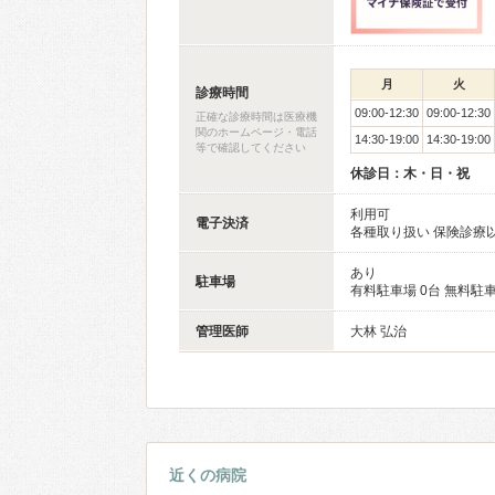
月
火
診療時間
09:00-12:30
09:00-12:30
正確な診療時間は医療機
関のホームページ・電話
14:30-19:00
14:30-19:00
等で確認してください
休診日：木・日・祝
利用可
電子決済
各種取り扱い 保険診療
あり
駐車場
有料駐車場 0台 無料駐車
管理医師
大林 弘治
近くの病院