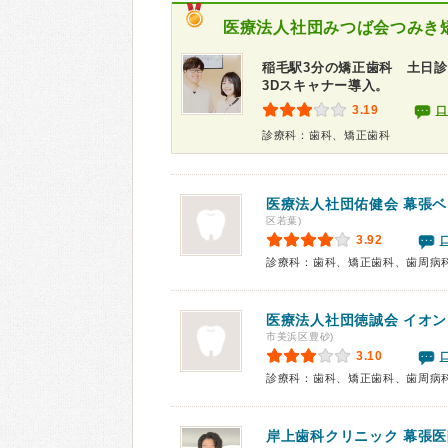
医療法人社団みつば会
つみき
稲毛駅3分の矯正歯科 土日
3Dスキャナー導入。
3.19
口
診療科：歯科、矯正歯科
医療法人社団佑健会
幕張ベ
区若葉)
3.92
診療科：歯科、矯正歯科、歯周病
医療法人社団徳誠会 イオ
市美浜区豊砂)
3.10
診療科：歯科、矯正歯科、歯周病
岸上歯科クリニック 幕張医