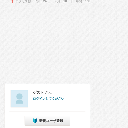
アクセス数 7月：
24
| 6月：
20
| 年間：
139
ゲスト
さん
ログインしてください
新規ユーザ登録