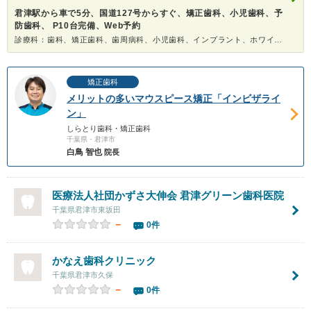
君津駅から車で5分、国道127号からすぐ、矯正歯科、小児歯科、予
防歯科、 P10台完備、Web予約
診療科：歯科、矯正歯科、歯周病科、小児歯科、インプラント、ホワイトニング
矯正歯科
メリットの多いマウスピース矯正「インビザライ
ン」
しらとり歯科・矯正歯科
千葉県・君津市
白鳥 智也
院長
医療法人社団かずさ大伸会 君津グリーン歯科医院
千葉県君津市東坂田
－
0件
かなえ歯科クリニック
千葉県君津市久保
－
0件