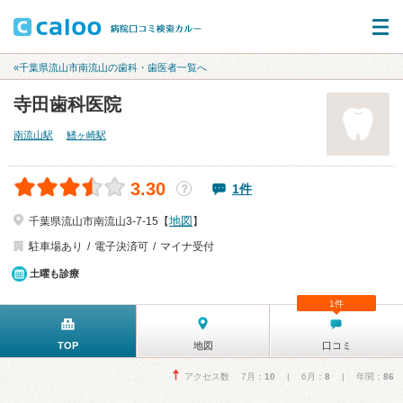
«千葉県流山市南流山の歯科・歯医者一覧へ
寺田歯科医院
南流山駅
鰭ヶ崎駅
3.30
1件
？
地図
千葉県流山市南流山3-7-15【
】
駐車場あり
電子決済可
マイナ受付
土曜も診療
1件
TOP
地図
口コミ
アクセス数 7月：
10
| 6月：
8
| 年間：
86