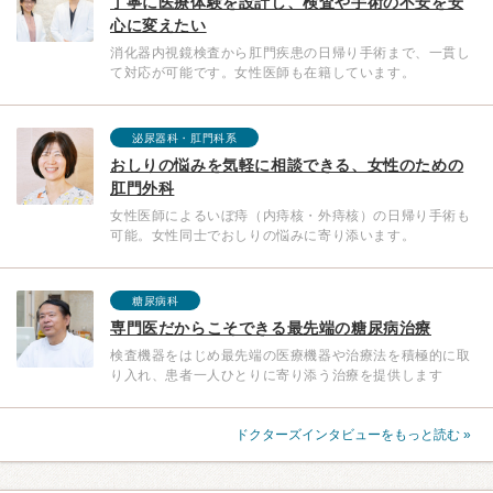
丁寧に医療体験を設計し、検査や手術の不安を安
心に変えたい
消化器内視鏡検査から肛門疾患の日帰り手術まで、一貫し
て対応が可能です。女性医師も在籍しています。
泌尿器科・肛門科系
おしりの悩みを気軽に相談できる、女性のための
肛門外科
女性医師によるいぼ痔（内痔核・外痔核）の日帰り手術も
可能。女性同士でおしりの悩みに寄り添います。
糖尿病科
専門医だからこそできる最先端の糖尿病治療
検査機器をはじめ最先端の医療機器や治療法を積極的に取
り入れ、患者一人ひとりに寄り添う治療を提供します
ドクターズインタビューをもっと読む »