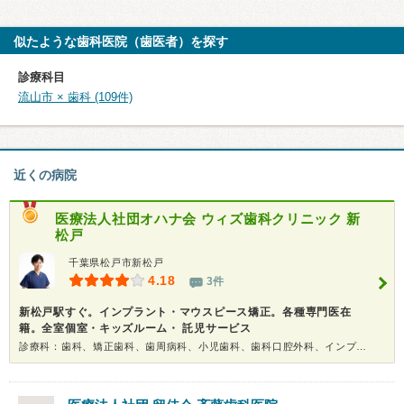
似たような歯科医院（歯医者）を探す
診療科目
流山市 × 歯科 (109件)
近くの病院
医療法人社団オハナ会
ウィズ歯科クリニック 新
松戸
千葉県松戸市新松戸
4.18
3件
新松戸駅すぐ。インプラント・マウスピース矯正。各種専門医在
籍。全室個室・キッズルーム・ 託児サービス
診療科：歯科、矯正歯科、歯周病科、小児歯科、歯科口腔外科、インプラント、ホワイトニング