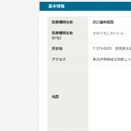
基本情報
医療機関名称
沢口歯科医院
医療機関名称
さわぐちしかいいん
(かな)
所在地
〒373-0025 群馬県
アクセス
東武伊勢崎線太田駅より 
地図