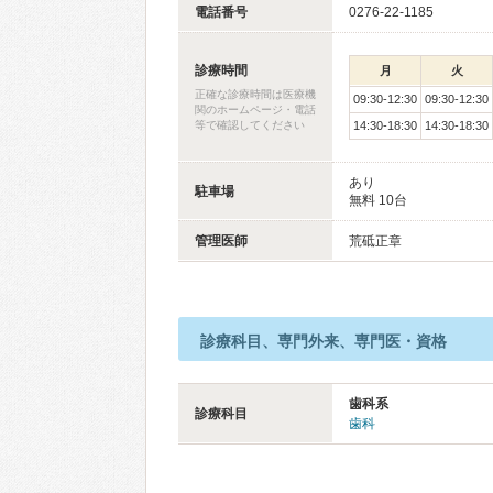
電話番号
0276-22-1185
診療時間
月
火
正確な診療時間は医療機
09:30-12:30
09:30-12:30
関のホームページ・電話
等で確認してください
14:30-18:30
14:30-18:30
あり
駐車場
無料 10台
管理医師
荒砥正章
診療科目、専門外来、専門医・資格
歯科系
診療科目
歯科