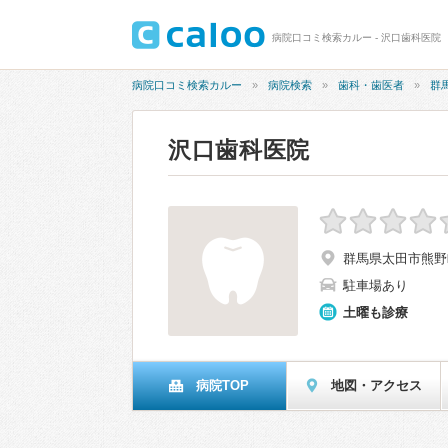
病院口コミ検索カルー - 沢口歯科医院
病院口コミ検索カルー
病院検索
歯科・歯医者
群
沢口歯科医院
群馬県太田市熊野町
駐車場あり
土曜も診療
病院TOP
地図・アクセス