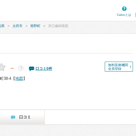
Calooとは
馬県
太田市
熊野町
沢口歯科医院
無料医療機関
－
？
口コミ
0
件
会員登録
38-4
【
地図
】
口コミ