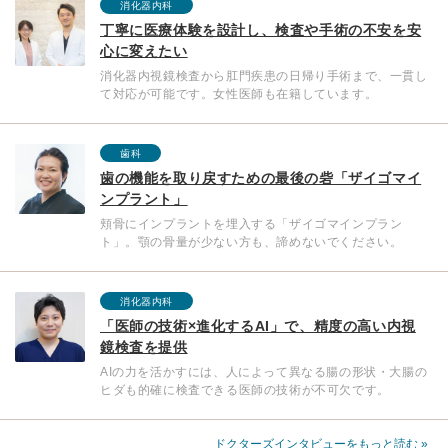
消化器内科
丁寧に医療体験を設計し、検査や手術の不安を安
心に変えたい
消化器内視鏡検査から肛門疾患の日帰り手術まで、一貫し
て対応が可能です。女性医師も在籍しています。
歯科
歯の機能を取り戻すための最後の砦「ザイゴマイ
ンプラント」
頬骨にインプラントを埋入する「ザイゴマインプラン
ト」。顎の骨量が少ない方も、諦めないでください。
消化器内科
「医師の技術×進化するAI」で、精度の高い内視
鏡検査を提供
AIの力を活かすには、人によって異なる腸の形状・大腸の
ヒダも的確に検査できる医師の技術が不可欠です。
ドクターズインタビューをもっと読む »