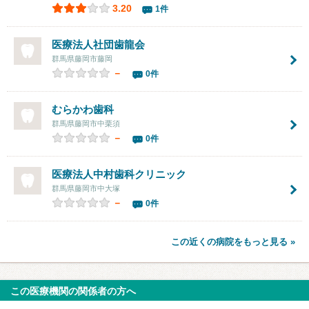
3.20
1件
医療法人社団歯龍会
群馬県藤岡市藤岡
－
0件
むらかわ歯科
群馬県藤岡市中栗須
－
0件
医療法人
中村歯科クリニック
群馬県藤岡市中大塚
－
0件
この近くの病院をもっと見る »
この医療機関の関係者の方へ