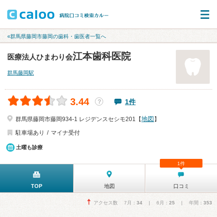
«群馬県藤岡市藤岡の歯科・歯医者一覧へ
江本歯科医院
医療法人ひまわり会
群馬藤岡駅
3.44
1件
？
地図
群馬県藤岡市藤岡934-1 レジデンスセシモ201【
】
駐車場あり
マイナ受付
土曜も診療
1件
TOP
地図
口コミ
アクセス数 7月：
34
| 6月：
25
| 年間：
353