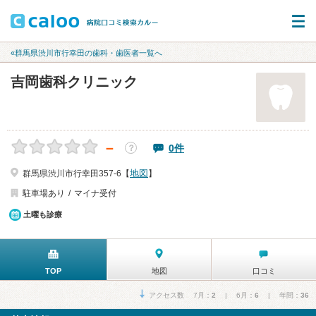
«群馬県渋川市行幸田の歯科・歯医者一覧へ
吉岡歯科クリニック
－
0件
？
地図
群馬県渋川市行幸田357-6【
】
駐車場あり
マイナ受付
土曜も診療
TOP
地図
口コミ
アクセス数 7月：
2
| 6月：
6
| 年間：
36