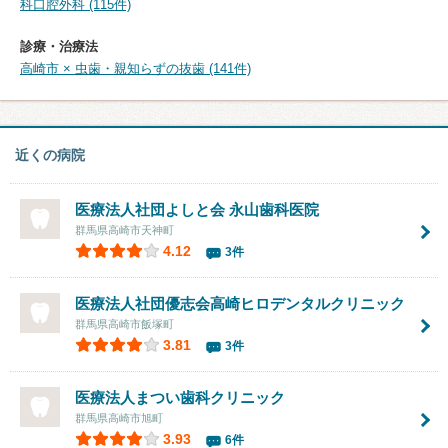
科口腔外科 (115件)
診療・治療法
高崎市 × 虫歯・親知らずの抜歯 (141件)
近くの病院
医療法人社団よしと会 永山歯科医院
群馬県高崎市天神町
4.12
3件
医療法人社団優志会
高崎ヒロデンタルクリニック
群馬県高崎市飯塚町
3.81
3件
医療法人
まつい歯科クリニック
群馬県高崎市旭町
3.93
6件