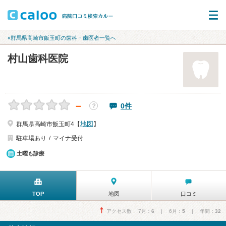
«群馬県高崎市飯玉町の歯科・歯医者一覧へ
村山歯科医院
－
0件
？
地図
群馬県高崎市飯玉町4【
】
駐車場あり
マイナ受付
土曜も診療
TOP
地図
口コミ
アクセス数 7月：
6
| 6月：
5
| 年間：
32