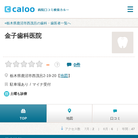
«栃木県鹿沼市西茂呂の歯科・歯医者一覧へ
金子歯科医院
－
0件
？
地図
栃木県鹿沼市西茂呂2-19-20【
】
駐車場あり
マイナ受付
土曜も診療
TOP
地図
口コミ
アクセス数 7月：
2
| 6月：
6
| 年間：
47