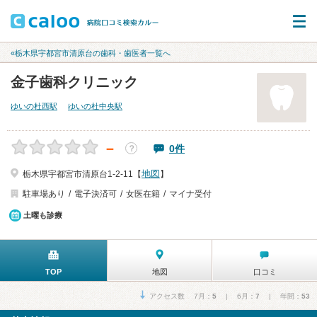
«栃木県宇都宮市清原台の歯科・歯医者一覧へ
金子歯科クリニック
ゆいの杜西駅
ゆいの杜中央駅
－
0件
？
地図
栃木県宇都宮市清原台1-2-11【
】
駐車場あり
電子決済可
女医在籍
マイナ受付
土曜も診療
TOP
地図
口コミ
アクセス数 7月：
5
| 6月：
7
| 年間：
53