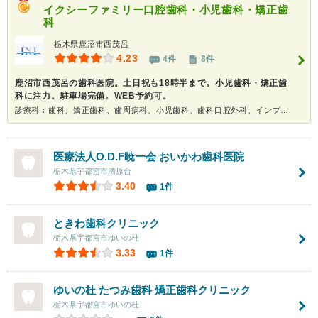
イクシーファミリー口腔歯科・小児歯科・矯正歯
科
栃木県鹿沼市西茂呂
4.23
4件
8件
鹿沼市西茂呂の歯科医院。土日祝も18時半まで。小児歯科・矯正歯
科に注力。駐車場完備。WEB予約可。
診療科：歯科、矯正歯科、歯周病科、小児歯科、歯科口腔外科、インプラント、ホワイトニング
医療法人O.D.F暁一会 おいかわ歯科医院
栃木県宇都宮市清原台
3.40
1件
ときわ歯科クリニック
栃木県宇都宮市ゆいの杜
3.33
1件
ゆいの杜 たつみ歯科 矯正歯科クリニック
栃木県宇都宮市ゆいの杜