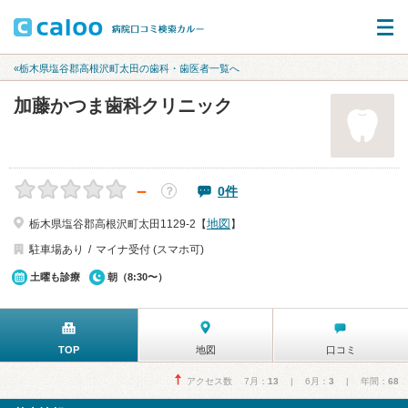
«栃木県塩谷郡高根沢町太田の歯科・歯医者一覧へ
加藤かつま歯科クリニック
－
0件
？
地図
栃木県塩谷郡高根沢町太田1129-2【
】
駐車場あり
マイナ受付 (スマホ可)
土曜も診療
朝（8:30〜）
TOP
地図
口コミ
アクセス数 7月：
13
| 6月：
3
| 年間：
68