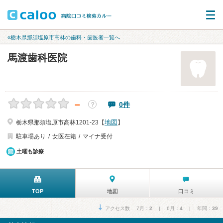
«栃木県那須塩原市高林の歯科・歯医者一覧へ
馬渡歯科医院
－
0件
？
地図
栃木県那須塩原市高林1201-23【
】
駐車場あり
女医在籍
マイナ受付
土曜も診療
TOP
地図
口コミ
アクセス数 7月：
2
| 6月：
4
| 年間：
39