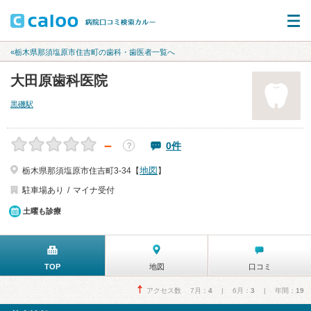
«栃木県那須塩原市住吉町の歯科・歯医者一覧へ
大田原歯科医院
黒磯駅
－
0件
？
地図
栃木県那須塩原市住吉町3-34【
】
駐車場あり
マイナ受付
土曜も診療
TOP
地図
口コミ
アクセス数 7月：
4
| 6月：
3
| 年間：
19