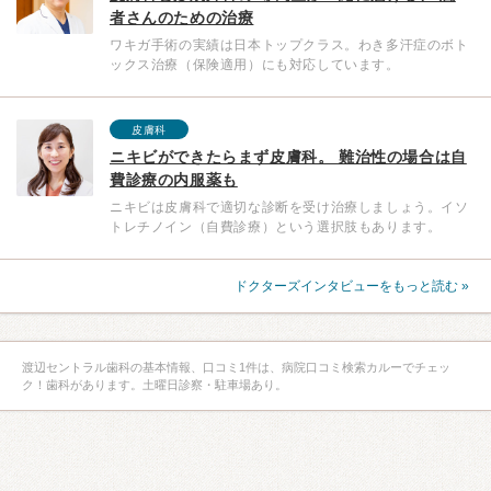
者さんのための治療
ワキガ手術の実績は日本トップクラス。わき多汗症のボト
ックス治療（保険適用）にも対応しています。
皮膚科
ニキビができたらまず皮膚科。 難治性の場合は自
費診療の内服薬も
ニキビは皮膚科で適切な診断を受け治療しましょう。イソ
トレチノイン（自費診療）という選択肢もあります。
ドクターズインタビューをもっと読む »
渡辺セントラル歯科の基本情報、口コミ1件は、病院口コミ検索カルーでチェッ
ク！歯科があります。土曜日診察・駐車場あり。