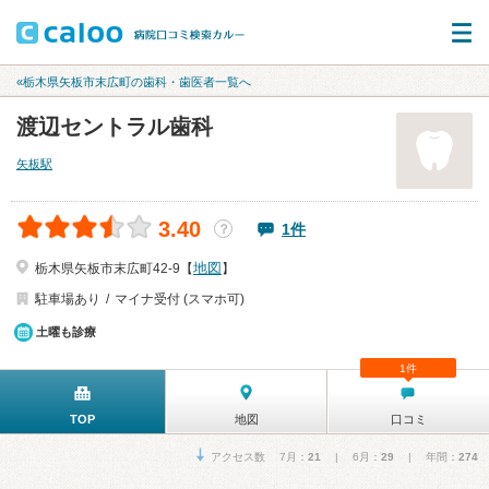
«栃木県矢板市末広町の歯科・歯医者一覧へ
渡辺セントラル歯科
矢板駅
3.40
1件
？
地図
栃木県矢板市末広町42-9【
】
駐車場あり
マイナ受付 (スマホ可)
土曜も診療
1件
TOP
地図
口コミ
アクセス数 7月：
21
| 6月：
29
| 年間：
274