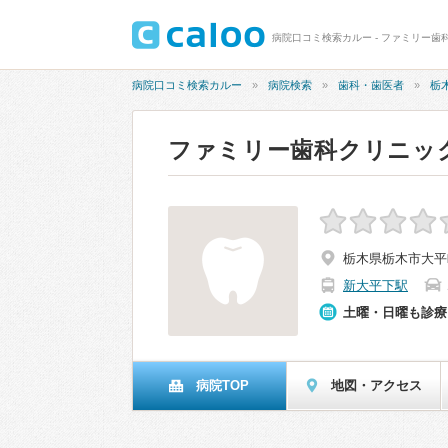
病院口コミ検索カルー - ファミリー歯
病院口コミ検索カルー
病院検索
歯科・歯医者
栃
ファミリー歯科クリニッ
栃木県栃木市大平町
新大平下駅
土曜・日曜も診療
病院TOP
地図・アクセス