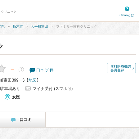
科クリニック
Calooとは
木県
栃木市
大平町富田
ファミリー歯科クリニック
ク
無料医療機関
－
？
口コミ
0
件
会員登録
富田399ー3
【
地図
】
駐車場あり
マイナ受付 (スマホ可)
女医
口コミ