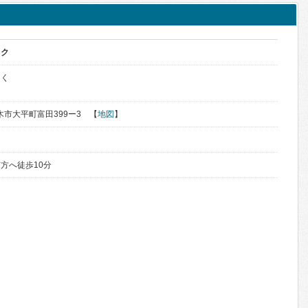
ック
っく
栃木市大平町富田399ー3 【
地図
】
方へ徒歩10分