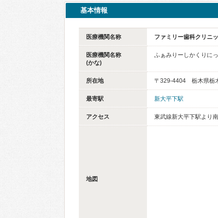
基本情報
医療機関名称
ファミリー歯科クリニ
医療機関名称
ふぁみりーしかくりに
(かな)
所在地
〒329-4404 栃木県
最寄駅
新大平下駅
アクセス
東武線新大平下駅より南
地図