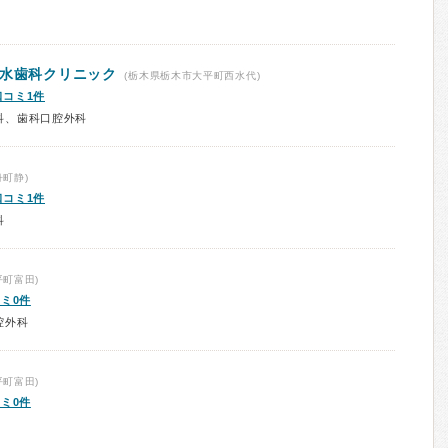
清水歯科クリニック
(栃木県栃木市大平町西水代)
口コミ1件
科、歯科口腔外科
町静)
口コミ1件
科
町富田)
ミ0件
腔外科
町富田)
ミ0件