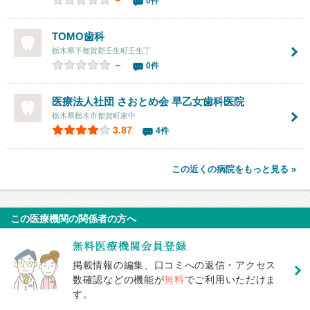
－
0件
TOMO歯科
栃木県下都賀郡壬生町壬生丁
－
0件
医療法人社団 さおとめ会
早乙女歯科医院
栃木県栃木市都賀町家中
3.87
4件
この近くの病院をもっと見る »
この医療機関の関係者の方へ
掲載情報の編集、口コミへの返信・アクセス
数確認などの機能が
無料
でご利用いただけま
す。