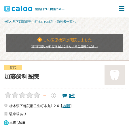
«栃木県下都賀郡壬生町本丸の歯科・歯医者一覧へ
この医療機関は閉院しました
情報に誤りがある場合はこちらよりご連絡ください
閉院
加藤歯科医院
－
0件
？
地図
栃木県下都賀郡壬生町本丸1-2-6【
】
駐車場あり
土曜も診療