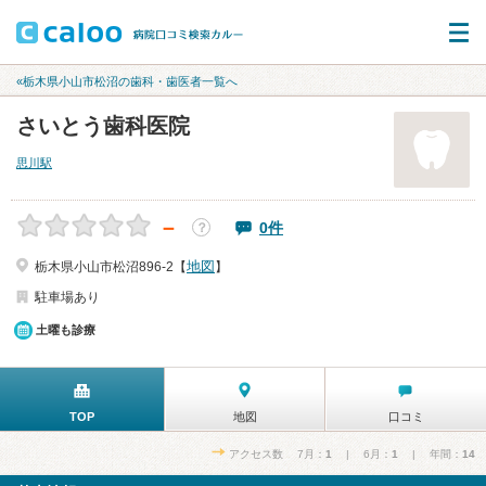
«栃木県小山市松沼の歯科・歯医者一覧へ
さいとう歯科医院
思川駅
－
0件
？
地図
栃木県小山市松沼896-2【
】
駐車場あり
土曜も診療
TOP
地図
口コミ
アクセス数 7月：
1
| 6月：
1
| 年間：
14