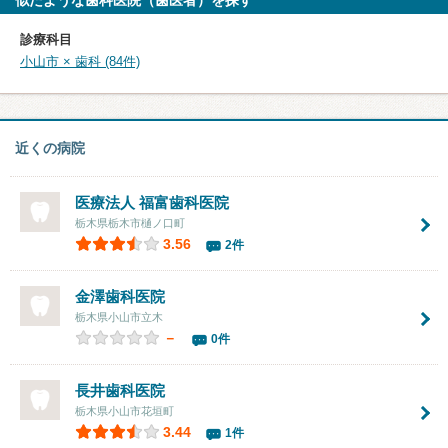
似たような歯科医院（歯医者）を探す
診療科目
小山市 × 歯科 (84件)
近くの病院
医療法人
福富歯科医院
栃木県栃木市樋ノ口町
3.56
2件
金澤歯科医院
栃木県小山市立木
－
0件
長井歯科医院
栃木県小山市花垣町
3.44
1件