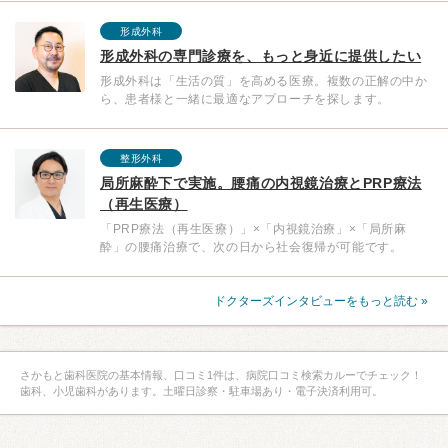
形成外科
形成外科の専門診療を、もっと身近に提供したい
形成外科は「生活の質」を高める医療。複数の正解の中か
ら、患者様と一緒に最適なアプローチを探します。
整形外科
局所麻酔下で実施。腰痛の内視鏡治療とPRP療法
（再生医療）
「PRP療法（再生医療）」×「内視鏡治療」×「局所麻
酔」の腰痛治療で、次の日から社会復帰が可能です。
ドクターズインタビューをもっと読む »
さかもと歯科医院の基本情報、口コミ1件は、病院口コミ検索カルーでチェック！
歯科、小児歯科があります。土曜日診察・駐車場あり・電子決済利用可。