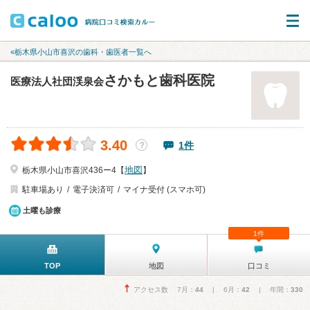
«栃木県小山市喜沢の歯科・歯医者一覧へ
さかもと歯科医院
医療法人社団渓泉会
3.40
1件
？
地図
栃木県小山市喜沢436ー4【
】
駐車場あり
電子決済可
マイナ受付 (スマホ可)
土曜も診療
1件
TOP
地図
口コミ
アクセス数 7月：
44
| 6月：
42
| 年間：
330