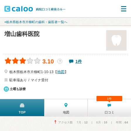
«栃木県栃木市片柳町の歯科・歯医者一覧へ
増山歯科医院
3.10
1件
？
地図
栃木県栃木市片柳町1-10-13【
】
駐車場あり
マイナ受付
土曜も診療
1件
TOP
地図
口コミ
アクセス数 7月：
12
| 6月：
10
| 年間：
64