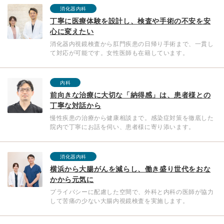
消化器内科
丁寧に医療体験を設計し、検査や手術の不安を安
心に変えたい
消化器内視鏡検査から肛門疾患の日帰り手術まで、一貫し
て対応が可能です。女性医師も在籍しています。
内科
前向きな治療に大切な「納得感」は、患者様との
丁寧な対話から
慢性疾患の治療から健康相談まで。感染症対策を徹底した
院内で丁寧にお話を伺い、患者様に寄り添います。
消化器内科
横浜から大腸がんを減らし、働き盛り世代をおな
かから元気に
プライバシーに配慮した空間で、外科と内科の医師が協力
して苦痛の少ない大腸内視鏡検査を実施します。