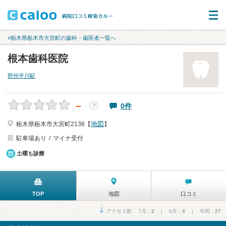
«栃木県栃木市大宮町の歯科・歯医者一覧へ
根本歯科医院
野州平川駅
－
0件
？
地図
栃木県栃木市大宮町2136【
】
駐車場あり
マイナ受付
土曜も診療
TOP
地図
口コミ
アクセス数 7月：
2
| 6月：
4
| 年間：
27