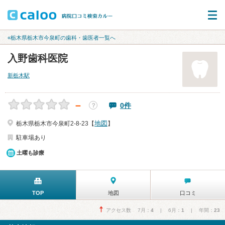
«栃木県栃木市今泉町の歯科・歯医者一覧へ
入野歯科医院
新栃木駅
－
0件
？
地図
栃木県栃木市今泉町2-8-23【
】
駐車場あり
土曜も診療
TOP
地図
口コミ
アクセス数 7月：
4
| 6月：
1
| 年間：
23