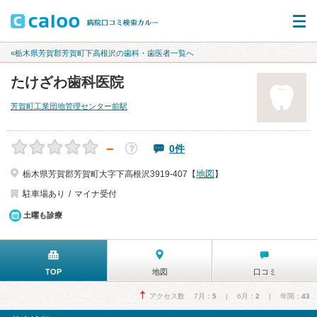
«栃木県芳賀郡芳賀町下高根沢の歯科・歯医者一覧へ
たけざわ歯科医院
芳賀町工業団地管理センター前駅
－
0件
？
地図
栃木県芳賀郡芳賀町大字下高根沢3919-407【
】
駐車場あり
マイナ受付
土曜も診療
TOP
地図
口コミ
アクセス数 7月：
5
| 6月：
2
| 年間：
43