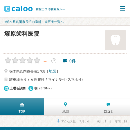
«栃木県真岡市長沼の歯科・歯医者一覧へ
塚原歯科医院
－
0件
？
地図
栃木県真岡市長沼1768【
】
駐車場あり
女医在籍
マイナ受付 (スマホ可)
土曜も診療
朝（8:30〜）
TOP
地図
口コミ
アクセス数 7月：
4
| 6月：
7
| 年間：
28