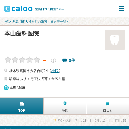
«栃木県真岡市大谷台町の歯科・歯医者一覧へ
本山歯科医院
－
0件
？
地図
栃木県真岡市大谷台町24【
】
駐車場あり
電子決済可
女医在籍
土曜も診療
TOP
地図
口コミ
アクセス数 7月：
13
| 6月：
13
| 年間：
75