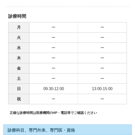
診療時間
月
ー
ー
火
ー
ー
水
ー
ー
木
ー
ー
金
ー
ー
土
ー
ー
日
09:30-12:00
13:00-15:00
祝
ー
ー
正確な診療時間は医療機関のHP・電話等でご確認ください
診療科目、専門外来、専門医・資格