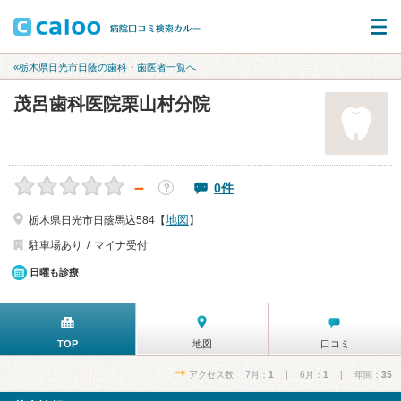
«栃木県日光市日蔭の歯科・歯医者一覧へ
茂呂歯科医院栗山村分院
－
0件
？
地図
栃木県日光市日蔭馬込584【
】
駐車場あり
マイナ受付
日曜も診療
TOP
地図
口コミ
アクセス数 7月：
1
| 6月：
1
| 年間：
35