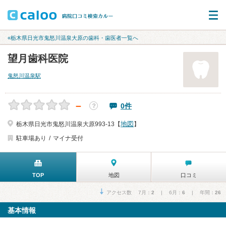
«栃木県日光市鬼怒川温泉大原の歯科・歯医者一覧へ
望月歯科医院
鬼怒川温泉駅
－
0件
？
地図
栃木県日光市鬼怒川温泉大原993-13【
】
駐車場あり
マイナ受付
TOP
地図
口コミ
アクセス数 7月：
2
| 6月：
6
| 年間：
26
基本情報